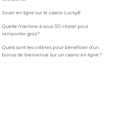
Jouer en ligne sur le casino Lucky8
Quelle machine à sous 3D choisir pour
remporter gros ?
Quels sont les critères pour bénéficier d’un
bonus de bienvenue sur un casino en ligne ?