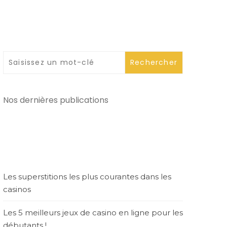
Nos dernières publications
Les superstitions les plus courantes dans les
casinos
Les 5 meilleurs jeux de casino en ligne pour les
débutants !