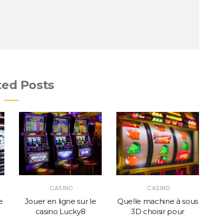
ted Posts
CASINO
CASINO
e
Jouer en ligne sur le
Quelle machine à sous
casino Lucky8
3D choisir pour
p