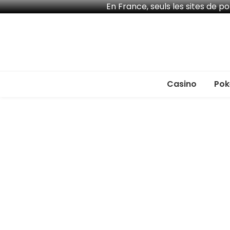
En France, seuls les sites de po
Casino
Pok