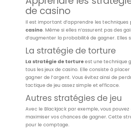
Apprendre les stratégi
de casino
Il est important d’apprendre les technique
casino
. Même si elles n’assurent pas des ga
d’augmenter la probabilité de gagner. Elles 
La stratégie de torture
La stratégie de torture
est une technique g
tous les jeux de casino. Elle consiste à plac
gagner de l’argent. Vous évitez ainsi de perdr
tactique de jeu assez simple et efficace.
Autres stratégies de jeu
Avec le Blackjack par exemple, vous pouvez
maximiser vos chances de gagner. Cette str
pour le comptage.