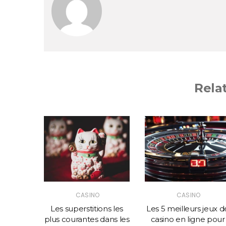
Rela
CASINO
CASINO
 à sous
Les superstitions les
Les 5 meilleurs jeux d
pour
plus courantes dans les
casino en ligne pour