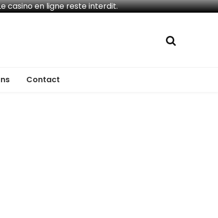
e casino en ligne reste interdit.
ns
Contact