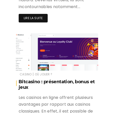
incontournables notamment…
LIRE LA SUITE
|
CASINO
OÙ JOUER ?
Bitcasino : présentation, bonus et
jeux
Les casinos en ligne offrent plusieurs
avantages par rapport aux casinos
classiques. En effet, il est possible de