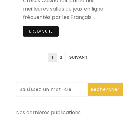
Cresus Casino fait partie des
meilleures salles de jeux en ligne
fréquentés par les Français….
LIRE LA SUITE
1
2
SUIVANT
Nos dernières publications