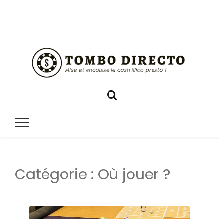
Catégorie :
Où jouer ?