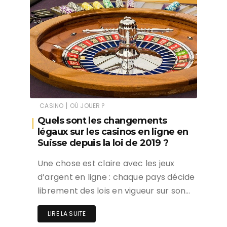
|
CASINO
OÙ JOUER ?
Quels sont les changements
légaux sur les casinos en ligne en
Suisse depuis la loi de 2019 ?
Une chose est claire avec les jeux
d’argent en ligne : chaque pays décide
librement des lois en vigueur sur son…
LIRE LA SUITE