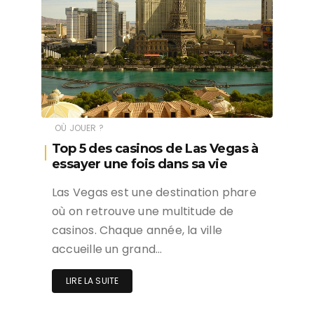
OÙ JOUER ?
Top 5 des casinos de Las Vegas à
essayer une fois dans sa vie
Las Vegas est une destination phare
où on retrouve une multitude de
casinos. Chaque année, la ville
accueille un grand…
LIRE LA SUITE