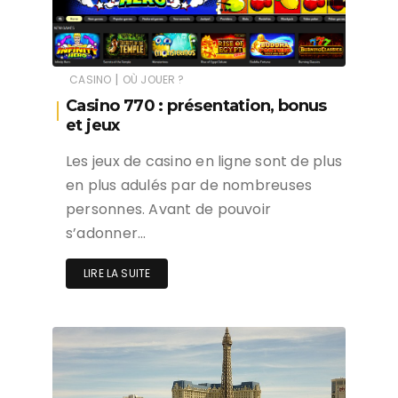
|
CASINO
OÙ JOUER ?
Casino 770 : présentation, bonus
et jeux
Les jeux de casino en ligne sont de plus
en plus adulés par de nombreuses
personnes. Avant de pouvoir
s’adonner…
LIRE LA SUITE