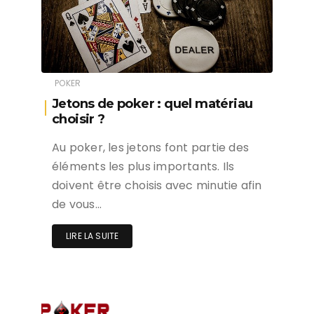
POKER
Jetons de poker : quel matériau
choisir ?
Au poker, les jetons font partie des
éléments les plus importants. Ils
doivent être choisis avec minutie afin
de vous…
LIRE LA SUITE