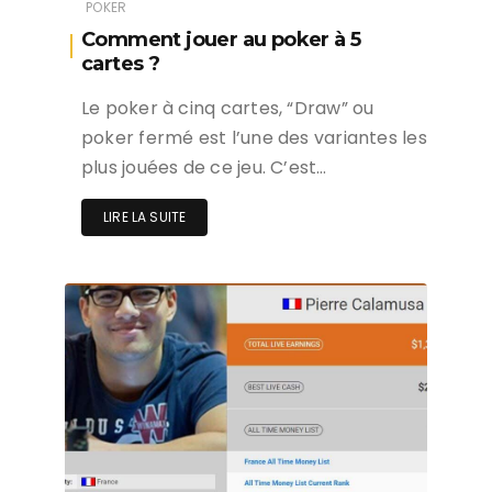
POKER
Comment jouer au poker à 5
cartes ?
Le poker à cinq cartes, “Draw” ou
poker fermé est l’une des variantes les
plus jouées de ce jeu. C’est…
LIRE LA SUITE