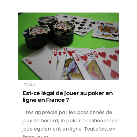
POKER
Est-ce légal de jouer au poker en
ligne en France ?
Très apprécié par les passionnés de
jeux de hasard, le poker traditionnel se
joue également en ligne. Toutefois, en