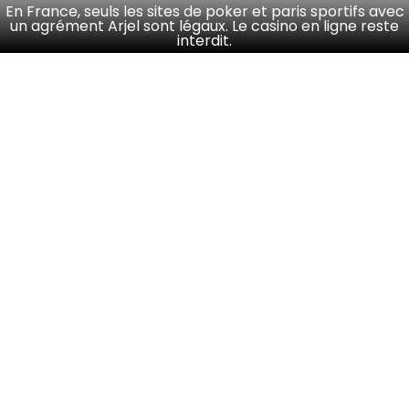
En France, seuls les sites de poker et paris sportifs avec
un agrément Arjel sont légaux. Le casino en ligne reste
interdit.