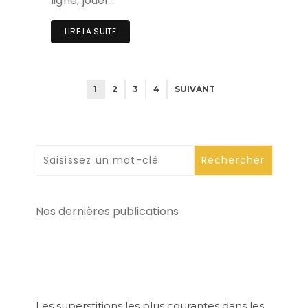
ligne, jouer…
LIRE LA SUITE
1
2
3
4
SUIVANT
Nos dernières publications
Les superstitions les plus courantes dans les