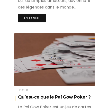
qui, de simples amateurs, deviennent
des légendes dans le monde…
LIRE LA SUITE
POKER
Qu’est-ce que le Pai Gow Poker ?
Le Pai Gow Poker est un jeu de cartes