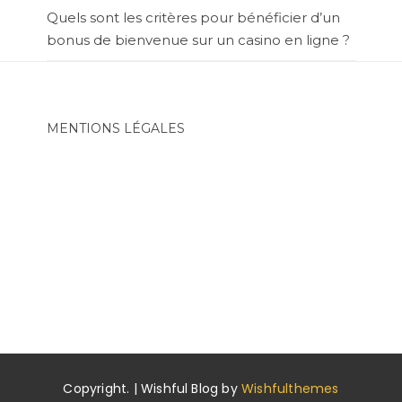
Quels sont les critères pour bénéficier d’un
bonus de bienvenue sur un casino en ligne ?
MENTIONS LÉGALES
Copyright. | Wishful Blog by
Wishfulthemes