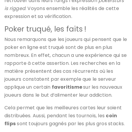
retrouver dans leurs rangs l’expression
pokerstars
is rigged
. Voyons ensemble les réalités de cette
expression et sa vérification.
Poker truqué, les faits !
Nous remarquons que les joueurs qui pensent que le
poker en ligne est truqué sont de plus en plus
nombreux. En effet, chacun a une expérience qui se
rapporte à cette assertion. Les recherches en la
matière présentent des cas récurrents où les
joueurs constatent par exemple que le serveur
applique un certain
favoritisme
sur les nouveaux
joueurs dans le but d’alimenter leur addiction.
Cela permet que les meilleures cartes leur soient
distribuées. Aussi, pendant les tournois, les
coin
flips
sont toujours gagnés par les plus gros stacks.