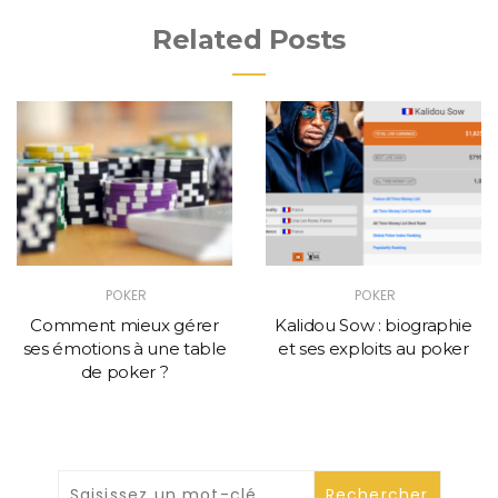
Related Posts
POKER
POKER
Comment mieux gérer
Kalidou Sow : biographie
ses émotions à une table
et ses exploits au poker
de poker ?