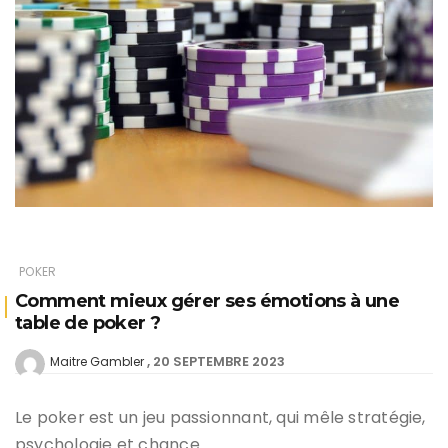
POKER
Comment mieux gérer ses émotions à une
table de poker ?
20 SEPTEMBRE 2023
Maitre Gambler
Le poker est un jeu passionnant, qui mêle stratégie,
psychologie et chance.