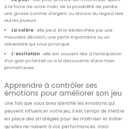
à la force de votre main, de la possibilité de perdre
une grosse somme d’argent ou encore du regard des
autres joueurs.
La colère
: elle peut être déclenchée par une
mauvaise décision, une perte importante ou un
adversaire qui vous provoque.
L’excitation
: elle est souvent liée à l’anticipation
d’un gain potentiel ou à la découverte d’une main
prometteuse.
Apprendre à contrôler ses
émotions pour améliorer son jeu
Une fois que vous avez identifié les émotions qui
peuvent influencer votre jeu, il est temps de mettre
en place des stratégies pour les maîtriser et éviter
qu’elles ne nuisent à vos performances. Voici