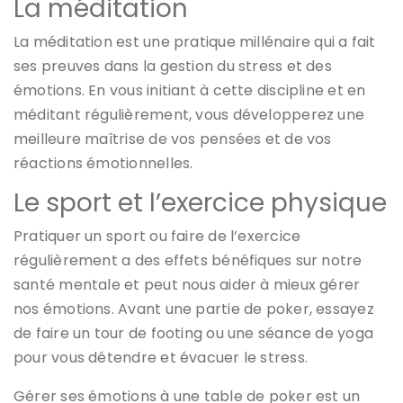
La méditation
La méditation est une pratique millénaire qui a fait
ses preuves dans la gestion du stress et des
émotions. En vous initiant à cette discipline et en
méditant régulièrement, vous développerez une
meilleure maîtrise de vos pensées et de vos
réactions émotionnelles.
Le sport et l’exercice physique
Pratiquer un sport ou faire de l’exercice
régulièrement a des effets bénéfiques sur notre
santé mentale et peut nous aider à mieux gérer
nos émotions. Avant une partie de poker, essayez
de faire un tour de footing ou une séance de yoga
pour vous détendre et évacuer le stress.
Gérer ses émotions à une table de poker est un