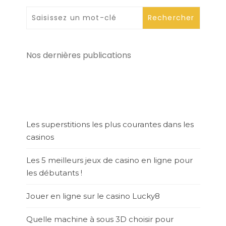
Nos dernières publications
Les superstitions les plus courantes dans les
casinos
Les 5 meilleurs jeux de casino en ligne pour
les débutants !
Jouer en ligne sur le casino Lucky8
Quelle machine à sous 3D choisir pour