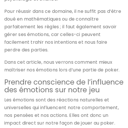
Pour réussir dans ce domaine, il ne suffit pas d’être
doué en mathématiques ou de connaître
parfaitement les règles ; il faut également savoir
gérer ses émotions, car celles-ci peuvent
facilement trahir nos intentions et nous faire
perdre des parties.
Dans cet article, nous verrons comment mieux
maîtriser nos émotions lors d’une partie de poker.
Prendre conscience de l’influence
des émotions sur notre jeu
Les émotions sont des réactions naturelles et
universelles qui influencent notre comportement,
nos pensées et nos actions. Elles ont donc un
impact direct sur notre façon de jouer au poker.