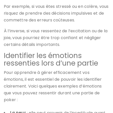
Par exemple, si vous êtes stressé ou en colère, vous
risquez de prendre des décisions impulsives et de
commettre des erreurs coûteuses.
À l’inverse, si vous ressentez de l’excitation ou de la
joie, vous pourriez être trop confiant et négliger
certains détails importants.
Identifier les émotions
ressenties lors d’une partie
Pour apprendre à gérer efficacement vos
émotions, il est essentiel de pouvoir les identifier
clairement. Voici quelques exemples d’émotions
que vous pouvez ressentir durant une partie de
poker :
La peur
: elle peut provenir de l’incertitude quant