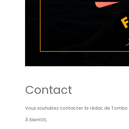
Contact
Vous souhaitez contacter la rédac de Tombo Di
À bientôt,