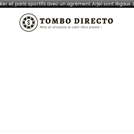
ker et paris sportifs avec un agrément Arjel sont légaux. L