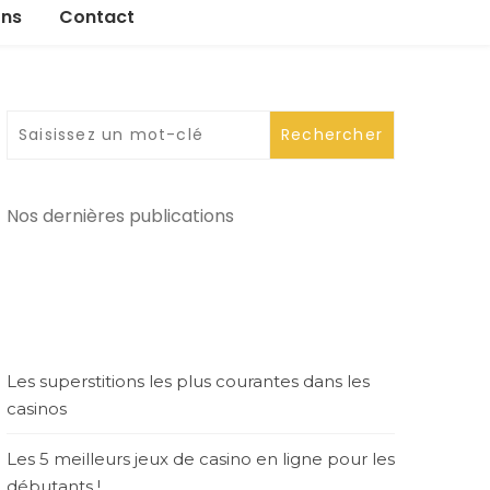
ns
Contact
Nos dernières publications
Les superstitions les plus courantes dans les
casinos
Les 5 meilleurs jeux de casino en ligne pour les
débutants !