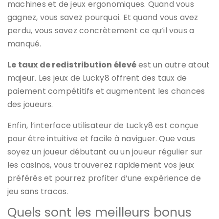
machines et de jeux ergonomiques. Quand vous
gagnez, vous savez pourquoi. Et quand vous avez
perdu, vous savez concrètement ce qu’il vous a
manqué.
Le taux de redistribution élevé
est un autre atout
majeur. Les jeux de Lucky8 offrent des taux de
paiement compétitifs et augmentent les chances
des joueurs.
Enfin, l’interface utilisateur de Lucky8 est conçue
pour être intuitive et facile à naviguer. Que vous
soyez un joueur débutant ou un joueur régulier sur
les casinos, vous trouverez rapidement vos jeux
préférés et pourrez profiter d’une expérience de
jeu sans tracas.
Quels sont les meilleurs bonus