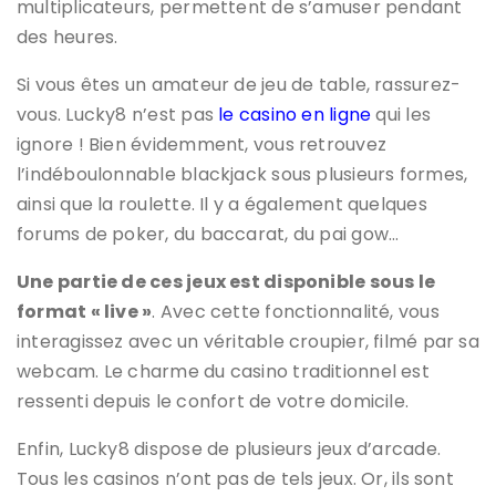
multiplicateurs, permettent de s’amuser pendant
des heures.
Si vous êtes un amateur de jeu de table, rassurez-
vous. Lucky8 n’est pas
le casino en ligne
qui les
ignore ! Bien évidemment, vous retrouvez
l’indéboulonnable blackjack sous plusieurs formes,
ainsi que la roulette. Il y a également quelques
forums de poker, du baccarat, du pai gow…
Une partie de ces jeux est disponible sous le
format « live »
. Avec cette fonctionnalité, vous
interagissez avec un véritable croupier, filmé par sa
webcam. Le charme du casino traditionnel est
ressenti depuis le confort de votre domicile.
Enfin, Lucky8 dispose de plusieurs jeux d’arcade.
Tous les casinos n’ont pas de tels jeux. Or, ils sont