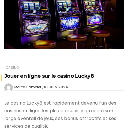
CASINO
Jouer en ligne sur le casino Lucky8
18 JUIN 2024
Maitre Gambler
Le casino Lucky8 est rapidement devenu l’un des
casinos en ligne les plus populaires grâce à son
large éventail de jeux, ses bonus attractifs et ses
services de qualité.