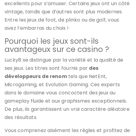
excellents pour s’amuser. Certains jeux ont un côté
vintage, tandis que d’autres sont plus modernes.
Entre les jeux de foot, de plinko ou de golf, vous
avez l’embarras du choix !
Pourquoi les jeux sont-ils
avantageux sur ce casino ?
Lucky8 se distingue par la variété et la qualité de
ses jeux. Les titres sont fournis par
des
développeurs de renom
tels que NetEnt,
Microgaming, et Evolution Gaming. Ces experts
dans le domaine vous concoctent des jeux au
gameplay fluide et aux graphismes exceptionnels.
De plus, ils garantissent un vrai caractère aléatoire
des résultats.
Vous comprenez aisément les règles et profitez de