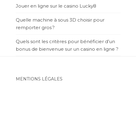
Jouer en ligne sur le casino Lucky8
Quelle machine à sous 3D choisir pour
remporter gros ?
Quels sont les critères pour bénéficier d’un
bonus de bienvenue sur un casino en ligne ?
MENTIONS LÉGALES