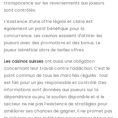
transparence sur les reversements aux joueurs
sont contrôlés.
L’existence d’une offre légale et claire est
également un point bénéfique pour la
concurrence. Les casinos essaient d’attirer les
joueurs avec des promotions et des bonus. Le
joueur bénéficie alors de belles offres.
Les casinos suisses
ont aussi une obligation
concernant leur travail contre l’addiction. C’est le
point commun de tous les marchés régulés : tout
est fait pour un jeu responsable et contrôlé. Des
informations sont données aux joueurs sur la
dépendance au jeu, le soutien disponible et si le
secteur ne nie pas l’existence de stratégies pour
améliorer ses chances de gagner, il ne promet pas