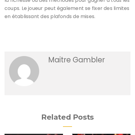
la richesse ou des méthodes pour gagner à tous les
coups. Le joueur peut également se fixer des limites
en établissant des plafonds de mises.
Maitre Gambler
Related Posts