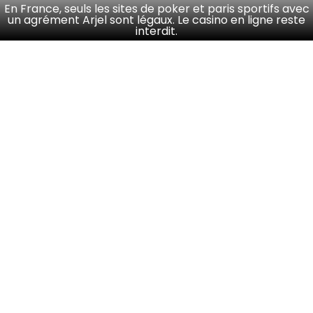
En France, seuls les sites de poker et paris sportifs avec
un agrément Arjel sont légaux. Le casino en ligne reste
interdit.