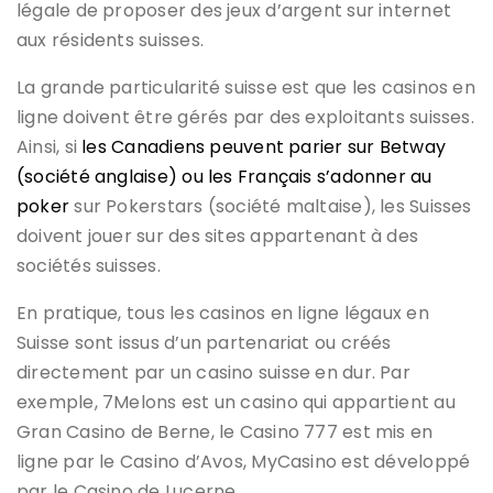
légale de proposer des jeux d’argent sur internet
aux résidents suisses.
La grande particularité suisse est que les casinos en
ligne doivent être gérés par des exploitants suisses.
Ainsi, si
les Canadiens peuvent parier sur Betway
(société anglaise) ou les Français s’adonner au
poker
sur Pokerstars (société maltaise), les Suisses
doivent jouer sur des sites appartenant à des
sociétés suisses.
En pratique, tous les casinos en ligne légaux en
Suisse sont issus d’un partenariat ou créés
directement par un casino suisse en dur. Par
exemple, 7Melons est un casino qui appartient au
Gran Casino de Berne, le Casino 777 est mis en
ligne par le Casino d’Avos, MyCasino est développé
par le Casino de Lucerne…