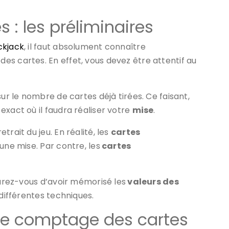
 : les préliminaires
ckjack
, il faut absolument connaître
s cartes. En effet, vous devez être attentif au
sur le nombre de cartes déjà tirées. Ce faisant,
exact où il faudra réaliser votre
mise
.
rait du jeu. En réalité, les
cartes
’une mise. Par contre, les
cartes
surez-vous d’avoir mémorisé les
valeurs des
 différentes techniques.
de comptage des cartes