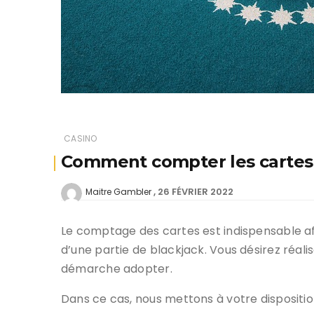
CASINO
Comment compter les cartes 
26 FÉVRIER 2022
Maitre Gambler
Le comptage des cartes est indispensable af
d’une partie de blackjack. Vous désirez réali
démarche adopter.
Dans ce cas, nous mettons à votre dispositio