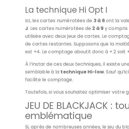
La technique Hi Opt I
Ici, les cartes numérotées de
3 à 6
ont la va
J
. Les cartes numérotées de
2 à 9
y compris 
utilisée avec deux jeux de cartes. Le comptag
de cartes restantes. Supposons que la moitié
est +4. Le comptage aboutit donc à + 2 soit +
À l’instar de ces deux techniques, il existe
semblable à la
technique Hi-low
. Sauf qu’i
facilite le comptage.
Toutefois, si vous souhaitez optimiser votre 
JEU DE BLACKJACK : tout
emblématique
Si, après de nombreuses années, le jeu du bla