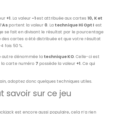
leur
+1
. La valeur
-1
est attribuée aux cartes
10, K et
l’
As
portent la valeur
0
. La
technique Hi Opt I
est
e se fait en divisant le résultat par le pourcentage
 des cartes a été distribuée et que votre résultat
4 fois 50 %.
 une autre dénommée la
technique KO
. Celle-ci est
ci la carte numéro
7
possède la valeur
+1
. Ce qui
gain, adoptez donc quelques techniques utiles.
 savoir sur ce jeu
ckjack est encore aussi populaire, cela n’a rien