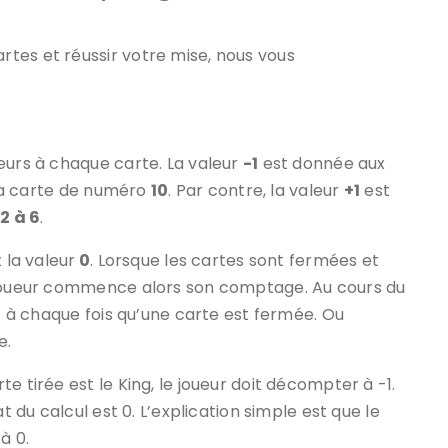
tes et réussir votre mise, nous vous
eurs à chaque carte. La valeur
-1
est donnée aux
la carte de numéro
10
. Par contre, la valeur
+1
est
e
2 à 6
.
 la valeur
0
. Lorsque les cartes sont fermées et
e joueur commence alors son comptage. Au cours du
 1 à chaque fois qu’une carte est fermée. Ou
e.
e tirée est le King, le joueur doit décompter à -1.
t du calcul est 0. L’explication simple est que le
à 0.