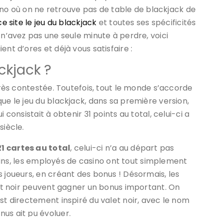
asino où on ne retrouve pas de table de blackjack de
e site le jeu du blackjack
et toutes ses spécificités
 n’avez pas une seule minute à perdre, voici
nt d’ores et déjà vous satisfaire :
ackjack ?
 très contestée. Toutefois, tout le monde s’accorde
ue le jeu du blackjack, dans sa première version,
i consistait à obtenir 31 points au total, celui-ci a
siècle.
1 cartes au total
, celui-ci n’a au départ pas
s fins, les employés de casino ont tout simplement
s joueurs, en créant des bonus ! Désormais, les
alet noir peuvent gagner un bonus important. On
st directement inspiré du valet noir, avec le nom
us ait pu évoluer.