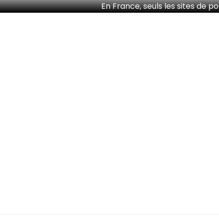
En France, seuls les sites de po