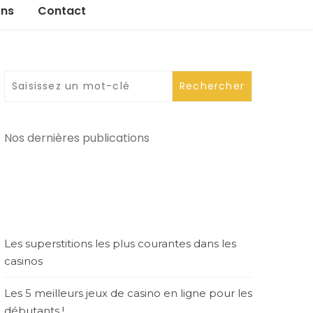
ns
Contact
Nos dernières publications
Les superstitions les plus courantes dans les
casinos
Les 5 meilleurs jeux de casino en ligne pour les
débutants !