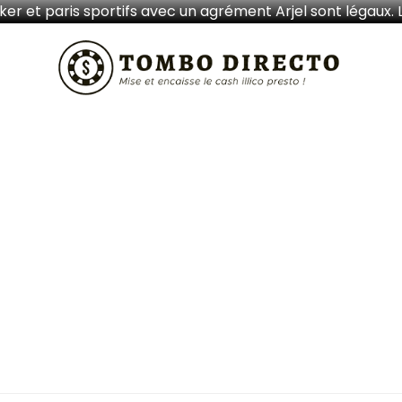
ker et paris sportifs avec un agrément Arjel sont légaux. L