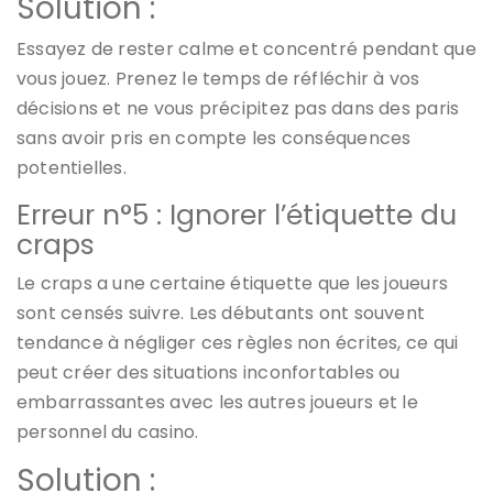
Solution :
Essayez de rester calme et concentré pendant que
vous jouez. Prenez le temps de réfléchir à vos
décisions et ne vous précipitez pas dans des paris
sans avoir pris en compte les conséquences
potentielles.
Erreur n°5 : Ignorer l’étiquette du
craps
Le craps a une certaine étiquette que les joueurs
sont censés suivre. Les débutants ont souvent
tendance à négliger ces règles non écrites, ce qui
peut créer des situations inconfortables ou
embarrassantes avec les autres joueurs et le
personnel du casino.
Solution :