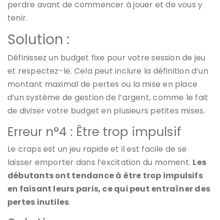
perdre avant de commencer à jouer et de vous y
tenir.
Solution :
Définissez un budget fixe pour votre session de jeu
et respectez-le. Cela peut inclure la définition d’un
montant maximal de pertes ou la mise en place
d’un système de gestion de l’argent, comme le fait
de diviser votre budget en plusieurs petites mises.
Erreur n°4 : Être trop impulsif
Le craps est un jeu rapide et il est facile de se
laisser emporter dans l’excitation du moment.
Les
débutants ont tendance à être trop impulsifs
en faisant leurs paris, ce qui peut entraîner des
pertes inutiles
.