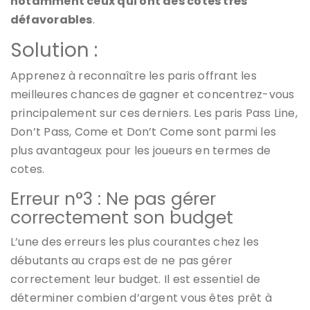
notamment ceux qui ont des cotes très
défavorables
.
Solution :
Apprenez à reconnaître les paris offrant les
meilleures chances de gagner et concentrez-vous
principalement sur ces derniers. Les paris Pass Line,
Don’t Pass, Come et Don’t Come sont parmi les
plus avantageux pour les joueurs en termes de
cotes.
Erreur n°3 : Ne pas gérer
correctement son budget
L’une des erreurs les plus courantes chez les
débutants au craps est de ne pas gérer
correctement leur budget. Il est essentiel de
déterminer combien d’argent vous êtes prêt à