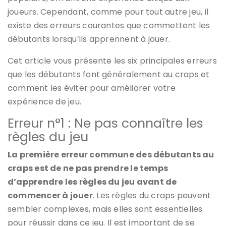
joueurs. Cependant, comme pour tout autre jeu, il
existe des erreurs courantes que commettent les
débutants lorsqu’ils apprennent à jouer.
Cet article vous présente les six principales erreurs
que les débutants font généralement au craps et
comment les éviter pour améliorer votre
expérience de jeu.
Erreur n°1 : Ne pas connaître les
règles du jeu
La première erreur commune des débutants au
craps est de ne pas prendre le temps
d’apprendre les règles du jeu avant de
commencer à jouer
. Les règles du craps peuvent
sembler complexes, mais elles sont essentielles
pour réussir dans ce jeu. Il est important de se