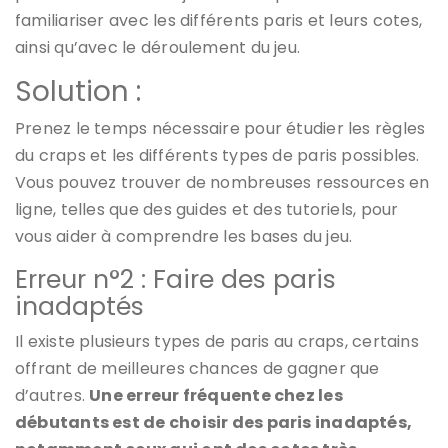
familiariser avec les différents paris et leurs cotes,
ainsi qu’avec le déroulement du jeu.
Solution :
Prenez le temps nécessaire pour étudier les règles
du craps et les différents types de paris possibles.
Vous pouvez trouver de nombreuses ressources en
ligne, telles que des guides et des tutoriels, pour
vous aider à comprendre les bases du jeu.
Erreur n°2 : Faire des paris
inadaptés
Il existe plusieurs types de paris au craps, certains
offrant de meilleures chances de gagner que
d’autres.
Une erreur fréquente chez les
débutants est de choisir des paris inadaptés,