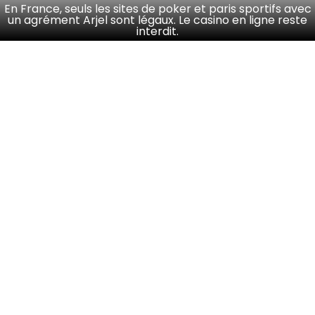
En France, seuls les sites de poker et paris sportifs avec
un agrément Arjel sont légaux. Le casino en ligne reste
interdit.