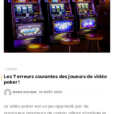
CASINO
Les 7 erreurs courantes des joueurs de vidéo
poker !
10 AOÛT 2023
Maitre Gambler
Le vidéo poker est un jeu apprécié par de
nombreux amateurs de casino, alliant stratégie et