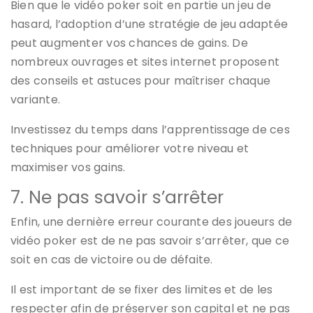
Bien que le vidéo poker soit en partie un jeu de
hasard, l’adoption d’une stratégie de jeu adaptée
peut augmenter vos chances de gains. De
nombreux ouvrages et sites internet proposent
des conseils et astuces pour maîtriser chaque
variante.
Investissez du temps dans l’apprentissage de ces
techniques pour améliorer votre niveau et
maximiser vos gains.
7. Ne pas savoir s’arrêter
Enfin, une dernière erreur courante des joueurs de
vidéo poker est de ne pas savoir s’arrêter, que ce
soit en cas de victoire ou de défaite.
Il est important de se fixer des limites et de les
respecter afin de préserver son capital et ne pas