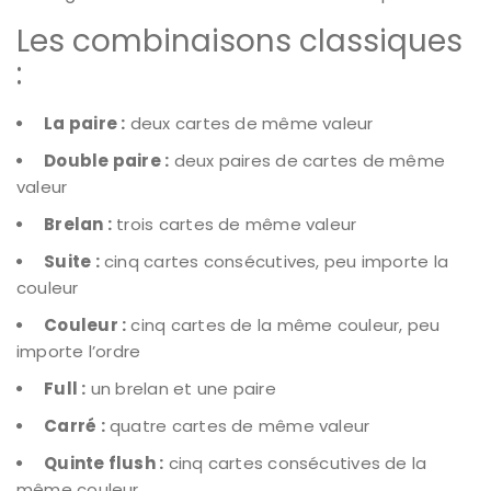
Les combinaisons classiques
:
La paire :
deux cartes de même valeur
Double paire :
deux paires de cartes de même
valeur
Brelan :
trois cartes de même valeur
Suite :
cinq cartes consécutives, peu importe la
couleur
Couleur :
cinq cartes de la même couleur, peu
importe l’ordre
Full :
un brelan et une paire
Carré :
quatre cartes de même valeur
Quinte flush :
cinq cartes consécutives de la
même couleur