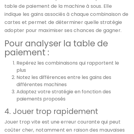
table de paiement de la machine à sous. Elle
indique les gains associés à chaque combinaison de
cartes et permet de déterminer quelle stratégie
adopter pour maximiser ses chances de gagner.
Pour analyser la table de
paiement :
Repérez les combinaisons qui rapportent le
plus
Notez les différences entre les gains des
différentes machines
Adaptez votre stratégie en fonction des
paiements proposés
4. Jouer trop rapidement
Jouer trop vite est une erreur courante qui peut
coûter cher, notamment en raison des mauvaises