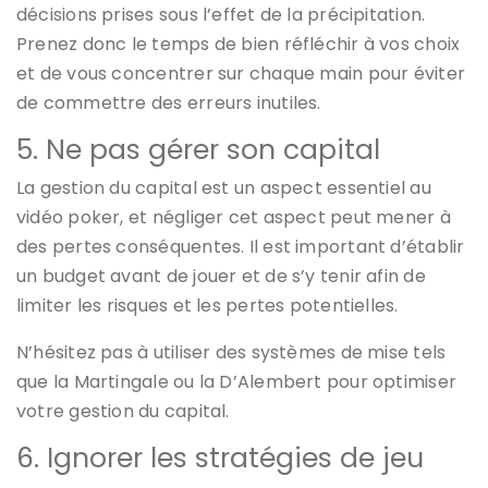
décisions prises sous l’effet de la précipitation.
Prenez donc le temps de bien réfléchir à vos choix
et de vous concentrer sur chaque main pour éviter
de commettre des erreurs inutiles.
5. Ne pas gérer son capital
La gestion du capital est un aspect essentiel au
vidéo poker, et négliger cet aspect peut mener à
des pertes conséquentes. Il est important d’établir
un budget avant de jouer et de s’y tenir afin de
limiter les risques et les pertes potentielles.
N’hésitez pas à utiliser des systèmes de mise tels
que la Martingale ou la D’Alembert pour optimiser
votre gestion du capital.
6. Ignorer les stratégies de jeu