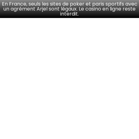
En France, seuls les sites de poker et paris sportifs avec
un agrément Arjel sont légaux. Le casino en ligne reste
interdit.