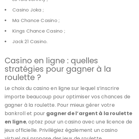
Casino Joka ;
Ma Chance Casino ;
Kings Chance Casino ;
Jack 21 Casino.
Casino en ligne : quelles
stratégies pour gagner à la
roulette ?
Le choix du casino en ligne sur lequel s’inscrire
importe beaucoup pour optimiser vos chances de
gagner à la roulette. Pour mieux gérer votre
bankroll et pour
gagner de l’argent à la roulette
en ligne
, optez pour un casino avec une licence de
jeux officielle. Privilégiez également un casino
virtuel qui propose des jeux de roulette