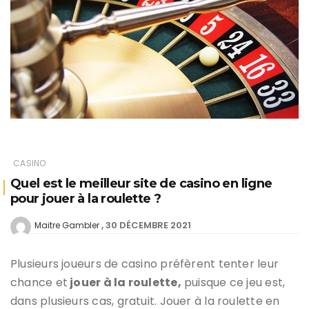
CASINO
Quel est le meilleur site de casino en ligne
pour jouer à la roulette ?
30 DÉCEMBRE 2021
Maitre Gambler
Plusieurs joueurs de casino préfèrent tenter leur
chance et
jouer à la roulette,
puisque ce jeu est,
dans plusieurs cas, gratuit. Jouer à la roulette en