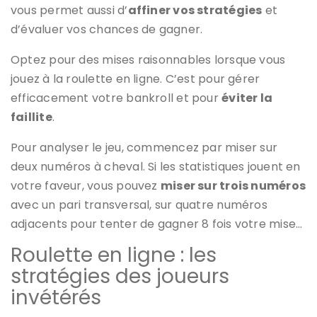
vous permet aussi d’
affiner vos stratégies
et
d’évaluer vos chances de gagner.
Optez pour des mises raisonnables lorsque vous
jouez à la roulette en ligne. C’est pour gérer
efficacement votre bankroll et pour
éviter la
faillite
.
Pour analyser le jeu, commencez par miser sur
deux numéros à cheval. Si les statistiques jouent en
votre faveur, vous pouvez
miser sur trois numéros
avec un pari transversal, sur quatre numéros
adjacents pour tenter de gagner 8 fois votre mise…
Roulette en ligne : les
stratégies des joueurs
invétérés