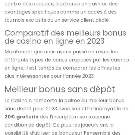
contre des cadeaux, des bonus en cash ou des
avantages spécifiques comme un accès à des
tournois exclusifs ou un service client dédié.
Comparatif des meilleurs bonus
de casino en ligne en 2023
Maintenant que nous avons passé en revue les
différents types de bonus proposés par les casinos
en ligne, il est temps de comparer les offres les
plus intéressantes pour l’année 2023.
Meilleur bonus sans dépôt
Le Casino A remporte la palme du meilleur bonus
sans dépôt pour 2023 avec son offre incroyable de
20€ gratuits
dès l’inscription, sans aucune
condition de dépôt. De plus, les joueurs ont la
possibilité d’utiliser ce bonus sur l’ensemble des