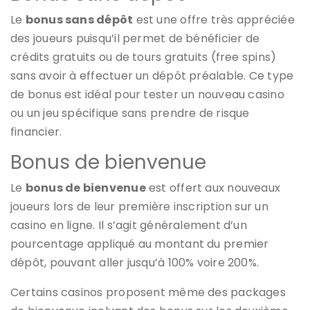
Le
bonus sans dépôt
est une offre très appréciée
des joueurs puisqu’il permet de bénéficier de
crédits gratuits ou de tours gratuits (free spins)
sans avoir à effectuer un dépôt préalable. Ce type
de bonus est idéal pour tester un nouveau casino
ou un jeu spécifique sans prendre de risque
financier.
Bonus de bienvenue
Le
bonus de bienvenue
est offert aux nouveaux
joueurs lors de leur première inscription sur un
casino en ligne. Il s’agit généralement d’un
pourcentage appliqué au montant du premier
dépôt, pouvant aller jusqu’à 100% voire 200%.
Certains casinos proposent même des packages