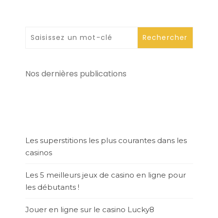
Nos dernières publications
Les superstitions les plus courantes dans les
casinos
Les 5 meilleurs jeux de casino en ligne pour
les débutants !
Jouer en ligne sur le casino Lucky8