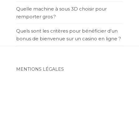
Quelle machine à sous 3D choisir pour
remporter gros ?
Quels sont les critères pour bénéficier d’un
bonus de bienvenue sur un casino en ligne ?
MENTIONS LÉGALES