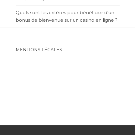
Quels sont les critères pour bénéficier d’un
bonus de bienvenue sur un casino en ligne ?
MENTIONS LÉGALES