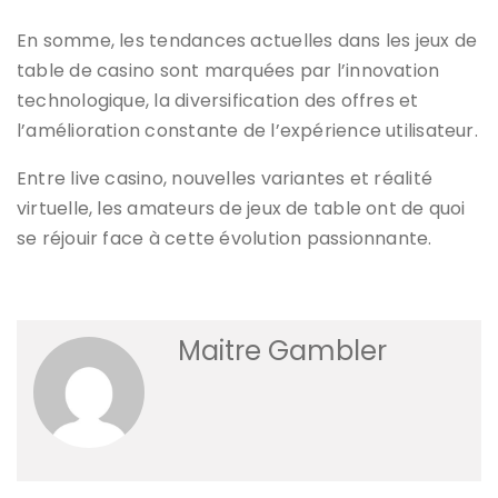
En somme, les tendances actuelles dans les jeux de
table de casino sont marquées par l’innovation
technologique, la diversification des offres et
l’amélioration constante de l’expérience utilisateur.
Entre live casino, nouvelles variantes et réalité
virtuelle, les amateurs de jeux de table ont de quoi
se réjouir face à cette évolution passionnante.
Maitre Gambler