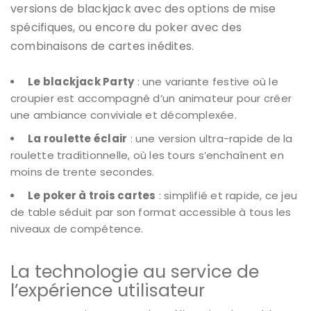
versions de blackjack avec des options de mise
spécifiques, ou encore du poker avec des
combinaisons de cartes inédites.
Le blackjack Party
: une variante festive où le
croupier est accompagné d’un animateur pour créer
une ambiance conviviale et décomplexée.
La roulette éclair
: une version ultra-rapide de la
roulette traditionnelle, où les tours s’enchaînent en
moins de trente secondes.
Le poker à trois cartes
: simplifié et rapide, ce jeu
de table séduit par son format accessible à tous les
niveaux de compétence.
La technologie au service de
l’expérience utilisateur