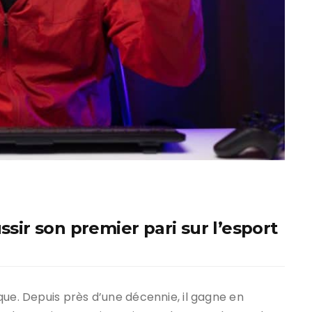
ssir son premier pari sur l’esport
que. Depuis près d’une décennie, il gagne en