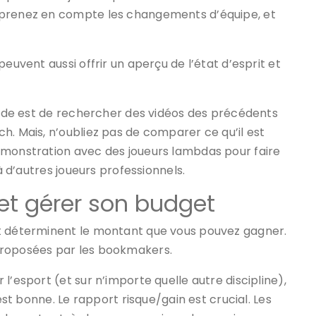
 prenez en compte les changements d’équipe, et
euvent aussi offrir un aperçu de l’état d’esprit et
apide est de rechercher des vidéos des précédents
h. Mais, n’oubliez pas de comparer ce qu’il est
émonstration avec des joueurs lambdas pour faire
 à d’autres joueurs professionnels.
et gérer son budget
et déterminent le montant que vous pouvez gagner.
proposées par les bookmakers.
l’esport (et sur n’importe quelle autre discipline),
 est bonne. Le rapport risque/gain est crucial. Les