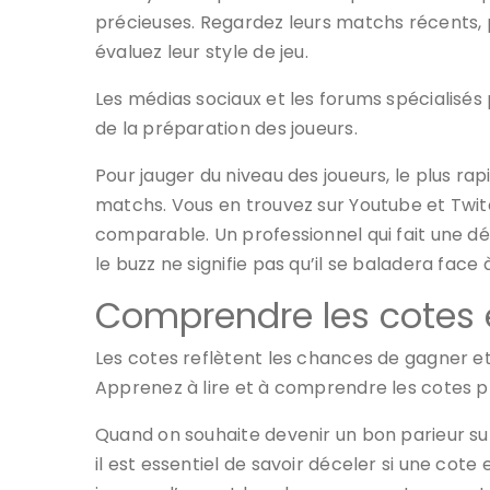
précieuses. Regardez leurs matchs récents,
évaluez leur style de jeu.
Les médias sociaux et les forums spécialisés p
de la préparation des joueurs.
Pour jauger du niveau des joueurs, le plus r
matchs. Vous en trouvez sur Youtube et Twitc
comparable. Un professionnel qui fait une d
le buzz ne signifie pas qu’il se baladera face
Comprendre les cotes 
Les cotes reflètent les chances de gagner 
Apprenez à lire et à comprendre les cotes 
Quand on souhaite devenir un bon parieur sur 
il est essentiel de savoir déceler si une cote