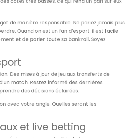
des cotes très basses, ce qui rend un pari sur eux
get de manière responsable. Ne pariez jamais plus
dre. Quand on est un fan d’esport, il est facile
ment et de parier toute sa bankroll. Soyez
sport
on. Des mises à jour de jeu aux transferts de
e d’un match. Restez informé des dernières
prendre des décisions éclairées.
ion avec votre angle. Quelles seront les
iaux et live betting