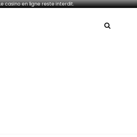
e casino en ligne reste interdit.