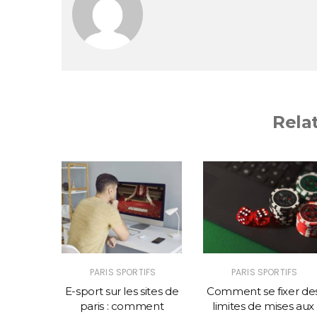
Rela
TIFS
PARIS SPORTIFS
PARIS SPORTIFS
er aux
E-sport sur les sites de
Comment se fixer de
fs ?
paris : comment
limites de mises aux