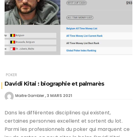
POKER
Davidi Kitai : biographie et palmarès
3 MARS 2021
Maitre Gambler
Dans les différentes disciplines qui existent,
certaines personnes excellent et sortent du lot.
Parmi les professionnels du poker qui marquent ce